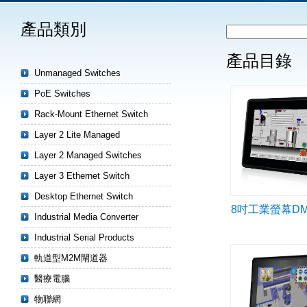
產品類別
產品目錄
Unmanaged Switches
PoE Switches
Rack-Mount Ethernet Switch
Layer 2 Lite Managed
Layer 2 Managed Switches
Layer 3 Ethernet Switch
Desktop Ethernet Switch
8吋工業螢幕DM-
Industrial Media Converter
Industrial Serial Products
軌道型M2M閘道器
醫療電腦
物聯網