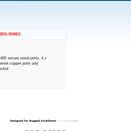
RDS-3086G
85 secure serial ports, 4 x
ernet copper ports and
ocket