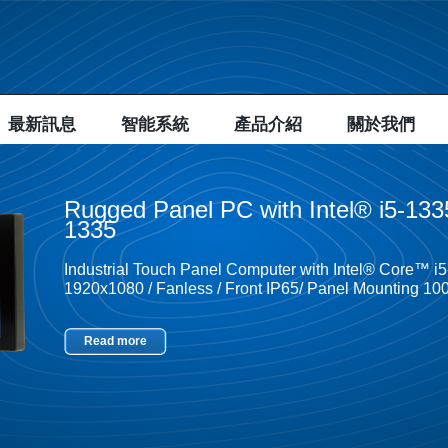
最新訊息
智能系統
產品介紹
關於我們
Rugged Panel PC with Intel® i5-1
1335
Industrial Touch Panel Computer with Intel® Core™ i
1920x1080 / Fanless / Front IP65/ Panel Mounting 
Read more