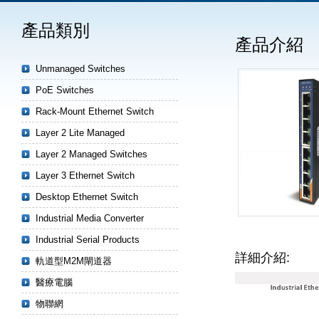
產品類別
產品介紹
Unmanaged Switches
PoE Switches
Rack-Mount Ethernet Switch
Layer 2 Lite Managed
Layer 2 Managed Switches
Layer 3 Ethernet Switch
Desktop Ethernet Switch
Industrial Media Converter
Industrial Serial Products
詳細介紹:
軌道型M2M閘道器
醫療電腦
物聯網