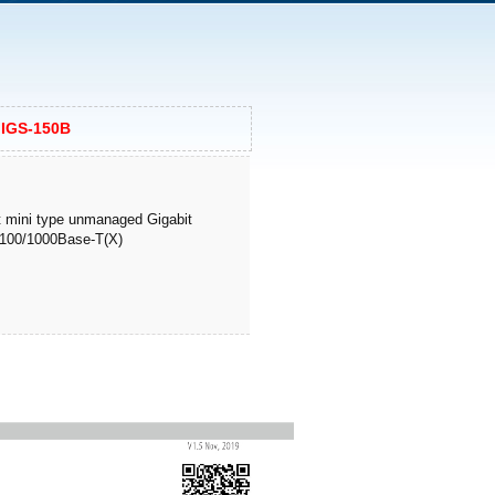
IGS-150B
rt mini type unmanaged Gigabit
0/100/1000Base-T(X)