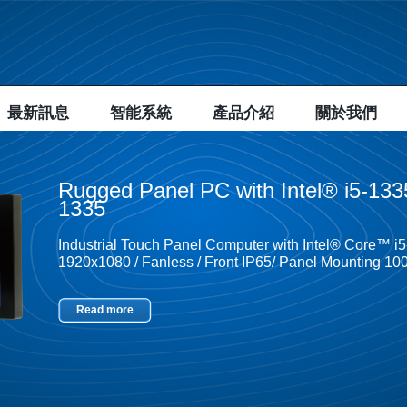
最新訊息
智能系統
產品介紹
關於我們
Rugged Panel PC with Intel® i5-1
1335
Industrial Touch Panel Computer with Intel® Core™ i
1920x1080 / Fanless / Front IP65/ Panel Mounting 
Read more