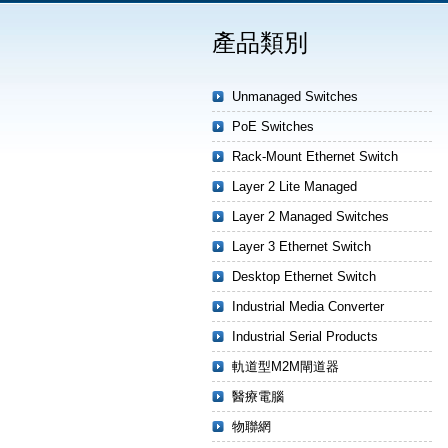
產品類別
Unmanaged Switches
PoE Switches
Rack-Mount Ethernet Switch
Layer 2 Lite Managed
Layer 2 Managed Switches
Layer 3 Ethernet Switch
Desktop Ethernet Switch
Industrial Media Converter
Industrial Serial Products
軌道型M2M閘道器
醫療電腦
物聯網