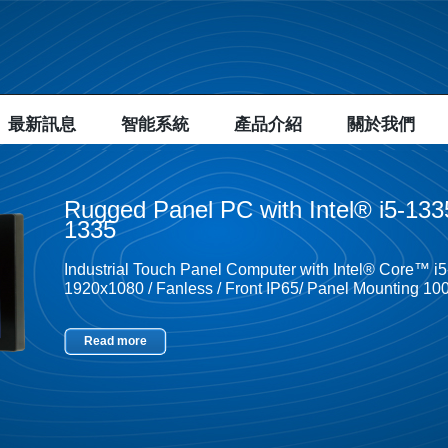
最新訊息
智能系統
產品介紹
關於我們
Rugged Panel PC with Intel® i5-1
1335
Industrial Touch Panel Computer with Intel® Core™ i
1920x1080 / Fanless / Front IP65/ Panel Mounting 
Read more