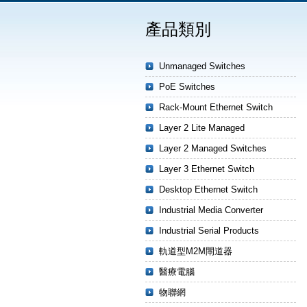
產品類別
Unmanaged Switches
PoE Switches
Rack-Mount Ethernet Switch
Layer 2 Lite Managed
Layer 2 Managed Switches
Layer 3 Ethernet Switch
Desktop Ethernet Switch
Industrial Media Converter
Industrial Serial Products
軌道型M2M閘道器
醫療電腦
物聯網