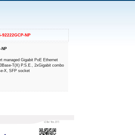
-92222GCP-NP
-NP
ort managed Gigabit PoE Ethernet
00Base-T(X) P.S.E., 2xGigabit combo
se-X, SFP socket